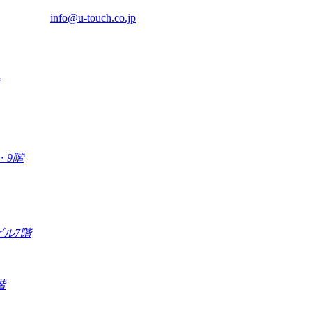
info@u-touch.co.jp
・9階
ビル7階
階